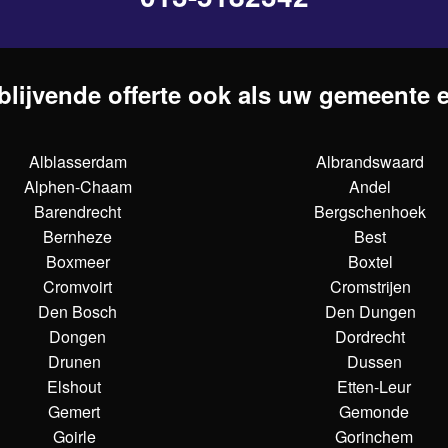
blijvende offerte ook als uw gemeente er
Alblasserdam
Albrandswaard
Alphen-Chaam
Andel
Barendrecht
Bergschenhoek
Bernheze
Best
Boxmeer
Boxtel
Cromvoirt
Cromstrijen
Den Bosch
Den Dungen
Dongen
Dordrecht
Drunen
Dussen
Elshout
Etten-Leur
Gemert
Gemonde
Goirle
Gorinchem