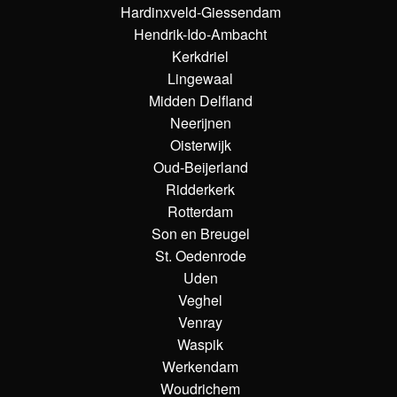
Hardinxveld-Giessendam
Hendrik-Ido-Ambacht
Kerkdriel
Lingewaal
Midden Delfland
Neerijnen
Oisterwijk
Oud-Beijerland
Ridderkerk
Rotterdam
Son en Breugel
St. Oedenrode
Uden
Veghel
Venray
Waspik
Werkendam
Woudrichem