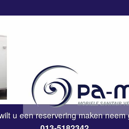
wilt u een reservering maken neem 
013-5182342