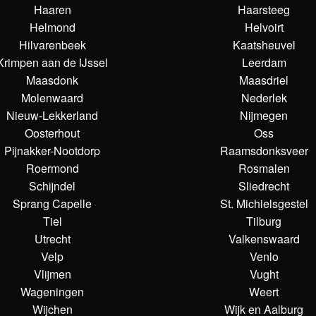
Haaren
Haarsteeg
Helmond
Helvoirt
Hilvarenbeek
Kaatsheuvel
Krimpen aan de IJssel
Leerdam
Maasdonk
Maasdriel
Molenwaard
Nederlek
Nieuw-Lekkerland
Nijmegen
Oosterhout
Oss
Pijnakker-Nootdorp
Raamsdonksveer
Roermond
Rosmalen
Schijndel
Sliedrecht
Sprang Capelle
St. Michielsgestel
Tiel
Tilburg
Utrecht
Valkenswaard
Velp
Venlo
Vlijmen
Vught
Wageningen
Weert
Wijchen
Wijk en Aalburg