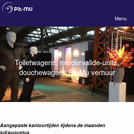
Pa-Mu
Menu
Toiletwagens, mindervalide-units,
douchewagens Pa-Mu verhuur
Aangepaste kantoortijden tijdens de maanden
juli/augustus