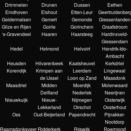
Drimmelen
Drunen
Dussen
Eethen
Eindhoven
Elshout
Etten-Leur
Geertruidenber
Geldermalsen
Gemert
Gemonde
Giessenlanden
Gilze en Rijen
Goirle
Gorinchem
Graafstroom
‘s-Gravendeel
Haaren
Haarsteeg
Hardinxveld-
Giessendam
Hedel
Helmond
Helvoirt
Hendrik-Ido-
Ambacht
Heusden
Hilvarenbeek
Kaatsheuvel
Kerkdriel
Korendijk
Krimpen aan
Leerdam
Lingewaal
de IJssel
Loon op Zand
Maasdonk
Maasdriel
Midden
Moerdijk
Molenwaard
Delfland
Nederlek
Neerijnen
Nieuwkuijk
Nieuw-
Nijmegen
Oisterwijk
Lekkerland
Oirschot
Oosterhout
Oss
Oud-Beijerland
Papendrecht
Pijnakker-
Nootdorp
Raamsdonksveer
Ridderkerk
Rijswijk
Roermond