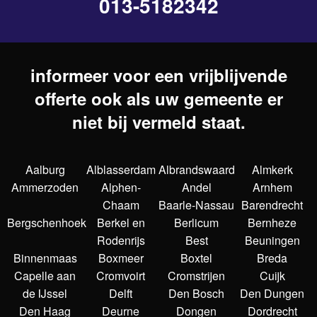
013-5182342
informeer voor een vrijblijvende
offerte ook als uw gemeente er
niet bij vermeld staat.
Aalburg
Alblasserdam
Albrandswaard
Almkerk
Ammerzoden
Alphen-
Andel
Arnhem
Chaam
Baarle-Nassau
Barendrecht
Bergschenhoek
Berkel en
Berlicum
Bernheze
Rodenrijs
Best
Beuningen
Binnenmaas
Boxmeer
Boxtel
Breda
Capelle aan
Cromvoirt
Cromstrijen
Cuijk
de IJssel
Delft
Den Bosch
Den Dungen
Den Haag
Deurne
Dongen
Dordrecht