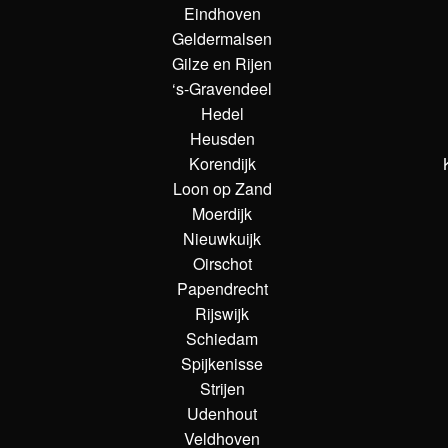
Eindhoven
Geldermalsen
Gilze en Rijen
‘s-Gravendeel
Hedel
Heusden
Korendijk
Loon op Zand
Moerdijk
Nieuwkuijk
Oirschot
Papendrecht
Rijswijk
Schiedam
Spijkenisse
Strijen
Udenhout
Veldhoven