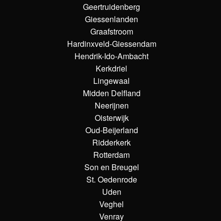
Geertruidenberg
Giessenlanden
Graafstroom
Hardinxveld-Giessendam
Hendrik-Ido-Ambacht
Kerkdriel
Lingewaal
Midden Delfland
Neerijnen
Oisterwijk
Oud-Beijerland
Ridderkerk
Rotterdam
Son en Breugel
St. Oedenrode
Uden
Veghel
Venray