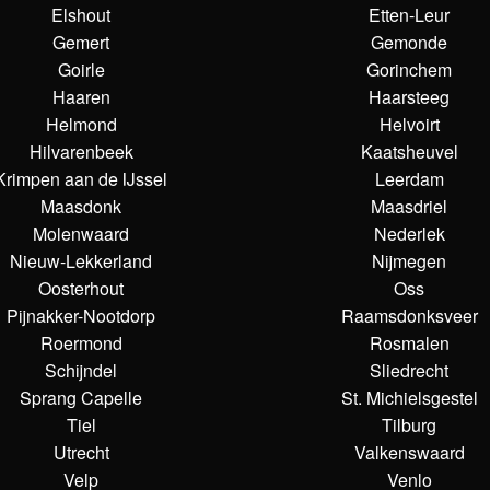
Elshout
Etten-Leur
Gemert
Gemonde
Goirle
Gorinchem
Haaren
Haarsteeg
Helmond
Helvoirt
Hilvarenbeek
Kaatsheuvel
Krimpen aan de IJssel
Leerdam
Maasdonk
Maasdriel
Molenwaard
Nederlek
Nieuw-Lekkerland
Nijmegen
Oosterhout
Oss
Pijnakker-Nootdorp
Raamsdonksveer
Roermond
Rosmalen
Schijndel
Sliedrecht
Sprang Capelle
St. Michielsgestel
Tiel
Tilburg
Utrecht
Valkenswaard
Velp
Venlo