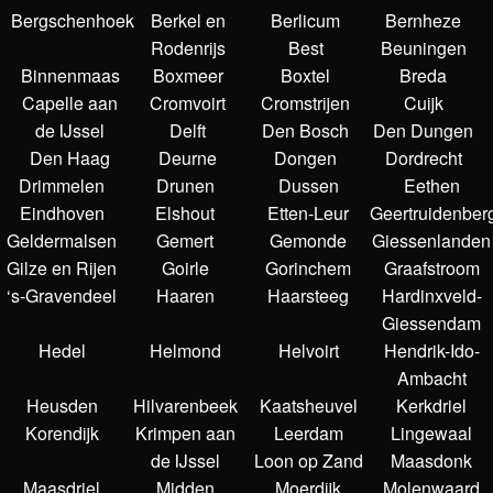
Bergschenhoek
Berkel en
Berlicum
Bernheze
Rodenrijs
Best
Beuningen
Binnenmaas
Boxmeer
Boxtel
Breda
Capelle aan
Cromvoirt
Cromstrijen
Cuijk
de IJssel
Delft
Den Bosch
Den Dungen
Den Haag
Deurne
Dongen
Dordrecht
Drimmelen
Drunen
Dussen
Eethen
Eindhoven
Elshout
Etten-Leur
Geertruidenber
Geldermalsen
Gemert
Gemonde
Giessenlanden
Gilze en Rijen
Goirle
Gorinchem
Graafstroom
‘s-Gravendeel
Haaren
Haarsteeg
Hardinxveld-
Giessendam
Hedel
Helmond
Helvoirt
Hendrik-Ido-
Ambacht
Heusden
Hilvarenbeek
Kaatsheuvel
Kerkdriel
Korendijk
Krimpen aan
Leerdam
Lingewaal
de IJssel
Loon op Zand
Maasdonk
Maasdriel
Midden
Moerdijk
Molenwaard