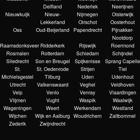
Delfland
Nederlek
Neerijnen
Nieuwkuijk
Nieuw-
Nijmegen
Oisterwijk
Lekkerland
Oirschot
Oosterhout
Oss
Oud-Beijerland
Papendrecht
Pijnakker-
Nootdorp
Raamsdonksveer
Ridderkerk
Rijswijk
Roermond
Rosmalen
Rotterdam
Schiedam
Schijndel
Sliedrecht
Son en Breugel
Spijkenisse
Sprang Capelle
St.
St. Oedenrode
Strijen
Tiel
Michielsgestel
Tilburg
Uden
Udenhout
Utrecht
Valkenswaard
Veghel
Veldhoven
Velp
Venlo
Venray
Vlaardingen
Vlijmen
Vught
Waspik
Waalwijk
Wageningen
Weert
Werkendam
Westland
Wijchen
Wijk en Aalburg
Woudrichem
Zaltbommel
Zederik
Zwijndrecht