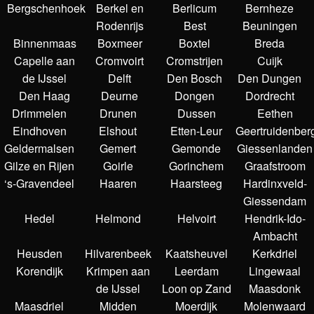
Bergschenhoek
Berkel en
Berlicum
Bernheze
Rodenrijs
Best
Beuningen
Binnenmaas
Boxmeer
Boxtel
Breda
Capelle aan
Cromvoirt
Cromstrijen
Cuijk
de IJssel
Delft
Den Bosch
Den Dungen
Den Haag
Deurne
Dongen
Dordrecht
Drimmelen
Drunen
Dussen
Eethen
Eindhoven
Elshout
Etten-Leur
Geertruidenber
Geldermalsen
Gemert
Gemonde
Giessenlanden
Gilze en Rijen
Goirle
Gorinchem
Graafstroom
‘s-Gravendeel
Haaren
Haarsteeg
Hardinxveld-
Giessendam
Hedel
Helmond
Helvoirt
Hendrik-Ido-
Ambacht
Heusden
Hilvarenbeek
Kaatsheuvel
Kerkdriel
Korendijk
Krimpen aan
Leerdam
Lingewaal
de IJssel
Loon op Zand
Maasdonk
Maasdriel
Midden
Moerdijk
Molenwaard