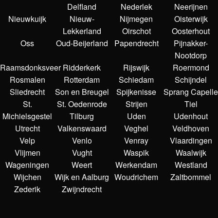
Delfland
Nederlek
Neerijnen
Nieuwkuijk
Nieuw-
Nijmegen
Oisterwijk
Lekkerland
Oirschot
Oosterhout
Oss
Oud-Beijerland
Papendrecht
Pijnakker-
Nootdorp
Raamsdonksveer
Ridderkerk
Rijswijk
Roermond
Rosmalen
Rotterdam
Schiedam
Schijndel
Sliedrecht
Son en Breugel
Spijkenisse
Sprang Capelle
St.
St. Oedenrode
Strijen
Tiel
Michielsgestel
Tilburg
Uden
Udenhout
Utrecht
Valkenswaard
Veghel
Veldhoven
Velp
Venlo
Venray
Vlaardingen
Vlijmen
Vught
Waspik
Waalwijk
Wageningen
Weert
Werkendam
Westland
Wijchen
Wijk en Aalburg
Woudrichem
Zaltbommel
Zederik
Zwijndrecht