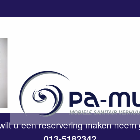
wilt u een reservering maken neem 
013-5182342