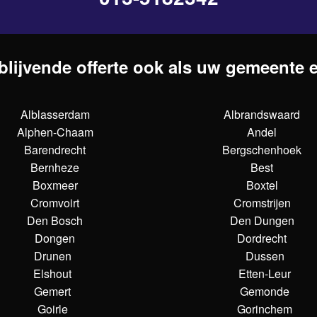
blijvende offerte ook als uw gemeente er
Alblasserdam
Albrandswaard
Alphen-Chaam
Andel
Barendrecht
Bergschenhoek
Bernheze
Best
Boxmeer
Boxtel
Cromvoirt
Cromstrijen
Den Bosch
Den Dungen
Dongen
Dordrecht
Drunen
Dussen
Elshout
Etten-Leur
Gemert
Gemonde
Goirle
Gorinchem