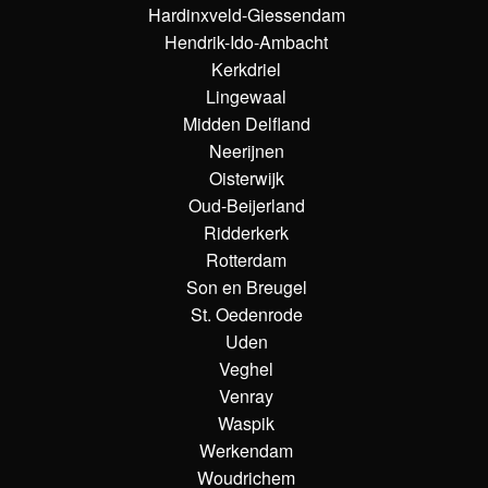
Hardinxveld-Giessendam
Hendrik-Ido-Ambacht
Kerkdriel
Lingewaal
Midden Delfland
Neerijnen
Oisterwijk
Oud-Beijerland
Ridderkerk
Rotterdam
Son en Breugel
St. Oedenrode
Uden
Veghel
Venray
Waspik
Werkendam
Woudrichem