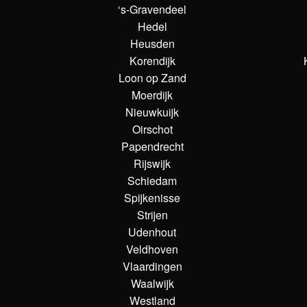
‘s-Gravendeel
Hedel
Heusden
Korendijk
Loon op Zand
Moerdijk
Nieuwkuijk
Oirschot
Papendrecht
Rijswijk
Schiedam
Spijkenisse
Strijen
Udenhout
Veldhoven
Vlaardingen
Waalwijk
Westland