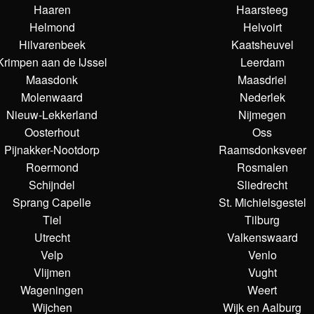
Haaren
Haarsteeg
Helmond
Helvoirt
Hilvarenbeek
Kaatsheuvel
Krimpen aan de IJssel
Leerdam
Maasdonk
Maasdriel
Molenwaard
Nederlek
Nieuw-Lekkerland
Nijmegen
Oosterhout
Oss
Pijnakker-Nootdorp
Raamsdonksveer
Roermond
Rosmalen
Schijndel
Sliedrecht
Sprang Capelle
St. Michielsgestel
Tiel
Tilburg
Utrecht
Valkenswaard
Velp
Venlo
Vlijmen
Vught
Wageningen
Weert
Wijchen
Wijk en Aalburg