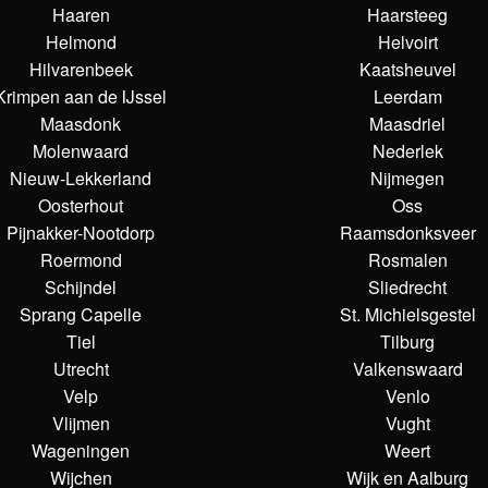
Haaren
Haarsteeg
Helmond
Helvoirt
Hilvarenbeek
Kaatsheuvel
Krimpen aan de IJssel
Leerdam
Maasdonk
Maasdriel
Molenwaard
Nederlek
Nieuw-Lekkerland
Nijmegen
Oosterhout
Oss
Pijnakker-Nootdorp
Raamsdonksveer
Roermond
Rosmalen
Schijndel
Sliedrecht
Sprang Capelle
St. Michielsgestel
Tiel
Tilburg
Utrecht
Valkenswaard
Velp
Venlo
Vlijmen
Vught
Wageningen
Weert
Wijchen
Wijk en Aalburg