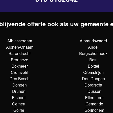
blijvende offerte ook als uw gemeente er
Alblasserdam
Albrandswaard
Alphen-Chaam
Andel
Barendrecht
Bergschenhoek
Bernheze
Best
Boxmeer
Boxtel
Cromvoirt
Cromstrijen
Den Bosch
Den Dungen
Dongen
Dordrecht
Drunen
Dussen
Elshout
Etten-Leur
Gemert
Gemonde
Goirle
Gorinchem