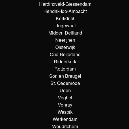
Hardinxveld-Giessendam
Hendrik-Ido-Ambacht
Kerkdriel
Lingewaal
Midden Delfland
Neerijnen
Oisterwijk
Oud-Beijerland
Ridderkerk
Rotterdam
Son en Breugel
St. Oedenrode
Uden
Veghel
Venray
Waspik
Werkendam
Woudrichem