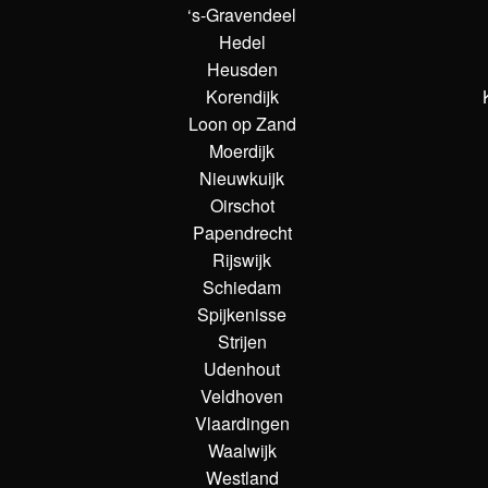
‘s-Gravendeel
Hedel
Heusden
Korendijk
Loon op Zand
Moerdijk
Nieuwkuijk
Oirschot
Papendrecht
Rijswijk
Schiedam
Spijkenisse
Strijen
Udenhout
Veldhoven
Vlaardingen
Waalwijk
Westland