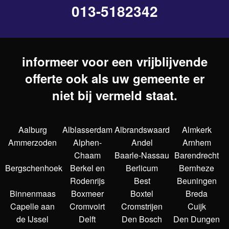
013-5182342
informeer voor een vrijblijvende
offerte ook als uw gemeente er
niet bij vermeld staat.
Aalburg
Alblasserdam
Albrandswaard
Almkerk
Ammerzoden
Alphen-
Andel
Arnhem
Chaam
Baarle-Nassau
Barendrecht
Bergschenhoek
Berkel en
Berlicum
Bernheze
Rodenrijs
Best
Beuningen
Binnenmaas
Boxmeer
Boxtel
Breda
Capelle aan
Cromvoirt
Cromstrijen
Cuijk
de IJssel
Delft
Den Bosch
Den Dungen