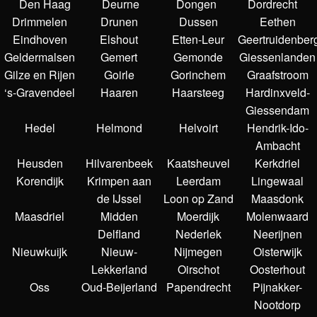
Den Haag
Deurne
Dongen
Dordrecht
Drimmelen
Drunen
Dussen
Eethen
Eindhoven
Elshout
Etten-Leur
Geertruidenber
Geldermalsen
Gemert
Gemonde
Giessenlanden
Gilze en Rijen
Goirle
Gorinchem
Graafstroom
‘s-Gravendeel
Haaren
Haarsteeg
Hardinxveld-
Giessendam
Hedel
Helmond
Helvoirt
Hendrik-Ido-
Ambacht
Heusden
Hilvarenbeek
Kaatsheuvel
Kerkdriel
Korendijk
Krimpen aan
Leerdam
Lingewaal
de IJssel
Loon op Zand
Maasdonk
Maasdriel
Midden
Moerdijk
Molenwaard
Delfland
Nederlek
Neerijnen
Nieuwkuijk
Nieuw-
Nijmegen
Oisterwijk
Lekkerland
Oirschot
Oosterhout
Oss
Oud-Beijerland
Papendrecht
Pijnakker-
Nootdorp