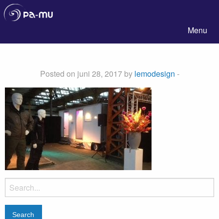
Pa-Mu
Menu
Posted on juni 28, 2017 by
lemodesign
-
Search
for: